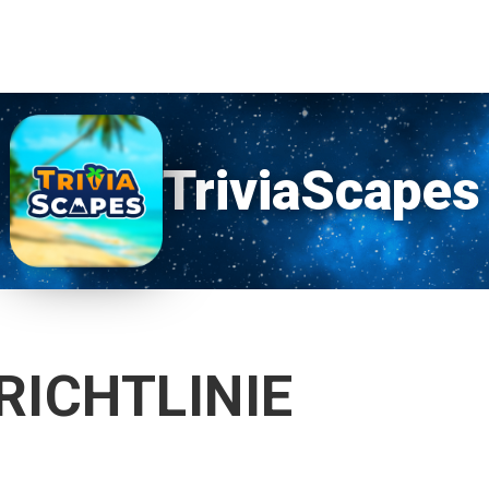
TriviaScapes
ICHTLINIE