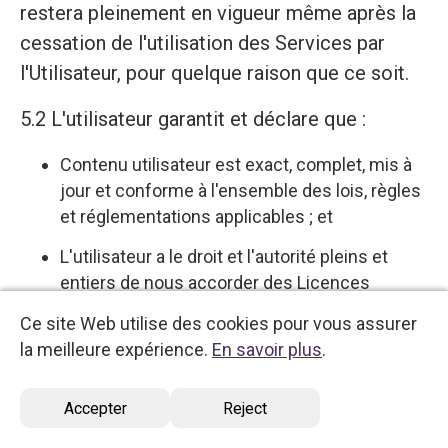
restera pleinement en vigueur même après la
cessation de l'utilisation des Services par
l'Utilisateur, pour quelque raison que ce soit.
5.2 L'utilisateur garantit et déclare que :
Contenu utilisateur est exact, complet, mis à
jour et conforme à l'ensemble des lois, règles
et réglementations applicables ; et
L'utilisateur a le droit et l'autorité pleins et
entiers de nous accorder des Licences
Utilisateur et de télécharger, d'afficher,
Ce site Web utilise des cookies pour vous assurer
d'incorporer et de publier le Contenu
la meilleure expérience.
En savoir plus
.
Utilisateur par le biais des Services, le tout
sans révéler les secrets commerciaux
Accepter
Reject
d'autrui sans l'autorisation du propriétaire,
sans enfreindre ou violer les droits d'auteur,