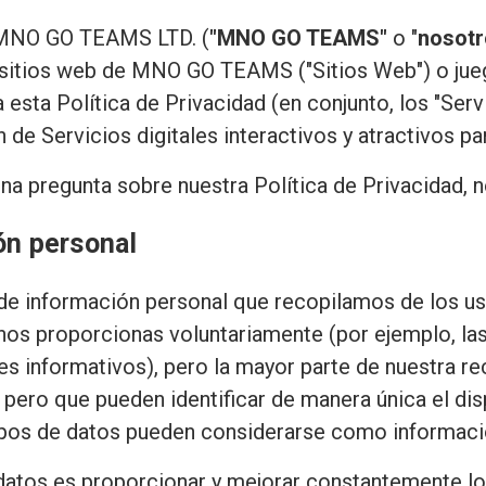
o MNO GO TEAMS LTD. (
"MNO GO TEAMS"
o "
nosotr
os sitios web de MNO GO TEAMS ("Sitios Web") o ju
a esta Política de Privacidad (en conjunto, los "Se
 de Servicios digitales interactivos y atractivos pa
una pregunta sobre nuestra Política de Privacidad,
ón personal
de información personal que recopilamos de los usu
os proporcionas voluntariamente (por ejemplo, la
es informativos), pero la mayor parte de nuestra re
 pero que pueden identificar de manera única el dis
 tipos de datos pueden considerarse como informaci
 datos es proporcionar y mejorar constantemente los